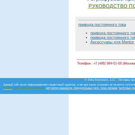
РУКОВОДСТВО ПО
привода постоянного тока
привода постоянного 
привода постоянного 
Аксессуары для Mentor I
Телефон :
+7 (495) 984-51-05 (Москва
© Delta Electronics, LLC - Поставка пр
Данный сайт носит информационно-справочный характер, и ни при каких условиях не является публич
YOHO
сайты. профессионально.
регулятор мощности, твердотельные реле, блок питания
частотные пр