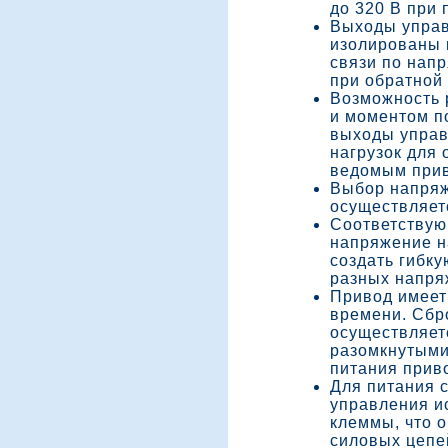
до 320 В при 
Выходы управ
изолированы 
связи по напр
при обратной 
Возможность 
и моментом п
выходы управ
нагрузок для
ведомым при
Выбор напряж
осуществляет
Соответствую
напряжение на
создать гибк
разных напря
Привод имеет
времени. Сбр
осуществляет
разомкнутыми
питания приво
Для питания 
управления и
клеммы, что 
силовых цепе