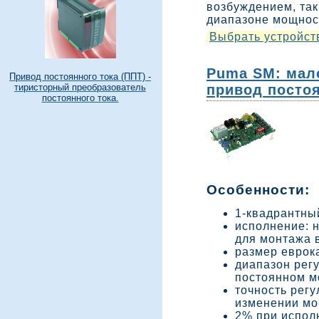
возбуждением, так
диапазоне мощносте
Выбрать устройст
Puma SM: мал
Привод постоянного тока (ППТ) -
привод постоя
тиристорный преобразователь
постоянного тока.
Особенности:
1-квадрантны
исполнение: 
для монтажа в
размер еврока
диапазон рег
постоянном мо
точность рег
изменении мом
2% при испол