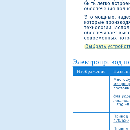
быть легко встрое
обеспечения полн
Это мощные, наде
которые производ
технологии. Испол
обеспечивает выс
современных потр
Выбрать устройст
Электропривод по
Изображение
Назван
Многоф
микропр
постоян
для упр
постоя
: 500 к
Привод 
470/530
Привод 