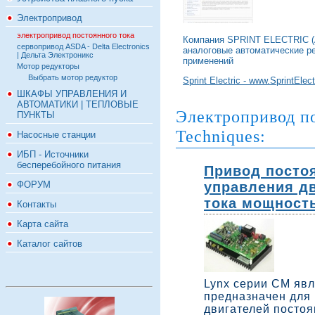
Электропривод
электропривод постоянного тока
Компания SPRINT ELECTRIC (А
сервопривод ASDA - Delta Electronics
аналоговые автоматические ре
| Дельта Электроникс
применений
Мотор редукторы
Выбрать мотор редуктор
Sprint Electric - www.SprintElect
ШКАФЫ УПРАВЛЕНИЯ И
АВТОМАТИКИ | ТЕПЛОВЫЕ
Электропривод по
ПУНКТЫ
Techniques:
Насосные станции
ИБП - Источники
бесперебойного питания
Привод постоя
управления д
ФОРУМ
тока мощностью
Контакты
Карта сайта
Каталог сайтов
Lynx серии CM явл
предназначен для 
двигателей постоя