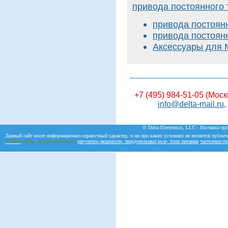
привода постоянного 
привода постоя
привода постоя
Аксессуары для Me
+7 (495) 984-51-05 (Моск
info@delta-mail.ru
,
© Delta Electronics, LLC - Поставка пр
Данный сайт носит информационно-справочный характер, и ни при каких условиях не является публич
YOHO
сайты. профессионально.
регулятор мощности, твердотельные реле, блок питания
частотные пр