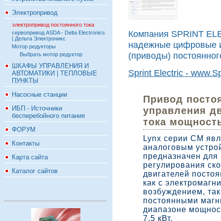
Электропривод
электропривод постоянного тока
Компания SPRINT ELE
сервопривод ASDA - Delta Electronics
| Дельта Электроникс
надежные цифровые и
Мотор редукторы
(приводы) постоянног
Выбрать мотор редуктор
ШКАФЫ УПРАВЛЕНИЯ И
Sprint Electric - www.Sp
АВТОМАТИКИ | ТЕПЛОВЫЕ
ПУНКТЫ
Насосные станции
Привод постоя
ИБП - Источники
управления д
бесперебойного питания
тока мощностью
ФОРУМ
Lynx серии CM явл
Контакты
аналоговым устро
предназначен для
Карта сайта
регулирования ск
Каталог сайтов
двигателей постоя
как с электромагн
возбуждением, так
постоянными магн
диапазоне мощност
7.5 кВт.