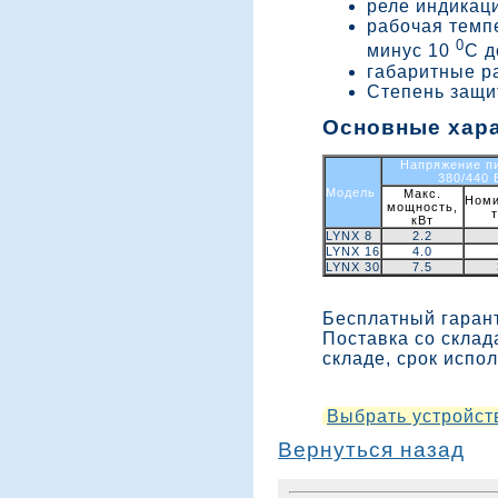
реле индикац
рабочая темп
0
минус 10
С д
габаритные ра
Степень защит
Основные хар
Напряжение п
380/440 
Модель
Макс.
Ном
мощность,
т
кВт
LYNX 8
2.2
LYNX 16
4.0
LYNX 30
7.5
Бесплатный гарант
Поставка со склад
складе, срок испол
Выбрать устройст
Вернуться назад