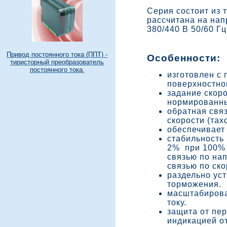
Серия состоит из 
рассчитана на нап
380/440 В 50/60 Г
Привод постоянного тока (ППТ) -
Особенности:
тиристорный преобразователь
постоянного тока.
изготовлен с
поверхностно
задание скор
нормированным
обратная связ
скорости (тах
обеспечивает
стабильность
2% при 100% 
связью по нап
связью по ско
раздельно ус
торможения.
масштабирова
току.
защита от пер
индикацией о