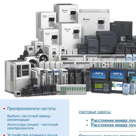
Преобразователи частоты
световые завесы
Выбрать частотный привод -
рекомендации
Расстояние между луч
Аксессуары (опции) - частотный
Расстояние между луч
преобразователь
Устройства плавного пуска