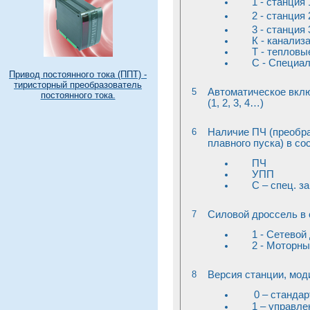
1 - станция 
2 - станция 
3 - станция 
К - канализ
Т - тепловы
С - Специа
Привод постоянного тока (ППТ) -
тиристорный преобразователь
5
Автоматическое вклю
постоянного тока.
(1, 2, 3, 4…)
6
Наличие ПЧ (преобра
плавного пуска) в со
ПЧ
УПП
С – спец. за
7
Силовой дроссель в 
1 - Сетевой
2 - Моторн
8
Версия станции, мод
0 – станда
1 – управл