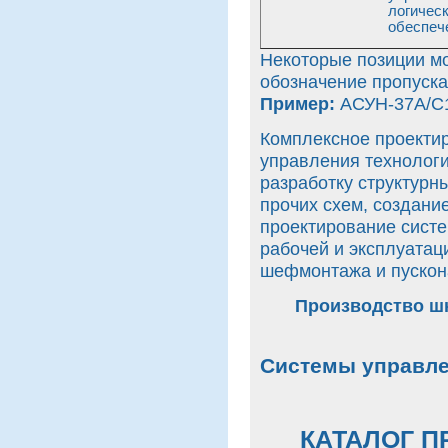
логичес
обеспеч
Некоторые позиции мог
обозначение пропуска
Пример:
АСУН-37А/С
Комплексное проекти
управления технолог
разработку структурн
прочих схем, создани
проектирование систе
рабочей и эксплуатац
шефмонтажа и пускон
Производство ш
Системы управл
КАТАЛОГ П