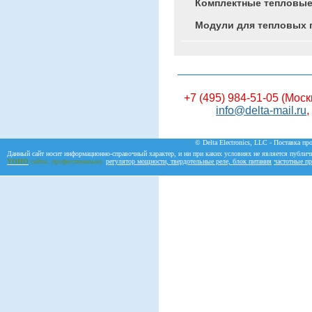
Комплектные тепловые
Модули для тепловых 
+7 (495) 984-51-05 (Моск
info@delta-mail.ru
,
© Delta Electronics, LLC - Поставка пр
Данный сайт носит информационно-справочный характер, и ни при каких условиях не является публич
YOHO
сайты. профессионально.
регулятор мощности, твердотельные реле, блок питания
частотные пр