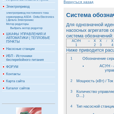
Вернуться назад
Электропривод
электропривод постоянного тока
Система обозна
сервопривод ASDA - Delta Electronics
| Дельта Электроникс
Для однозначной иде
Мотор редукторы
Выбрать мотор редуктор
насосных агрегатов 
ШКАФЫ УПРАВЛЕНИЯ И
система обозначений:
АВТОМАТИКИ | ТЕПЛОВЫЕ
АСУН
–
Х
Х
/
Х
ПУНКТЫ
1
2
3
4
Насосные станции
Ниже приводится рас
ИБП - Источники
1
Обозначение сер
бесперебойного питания
АСУН - 
ФОРУМ
упра
Контакты
2
Мощность (кВт) / То
Карта сайта
Каталог сайтов
3
Количество управляе
D
…)
4
Тип насосной станци