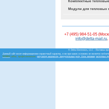
Комплектные тепловые
Модули для тепловых 
+7 (495) 984-51-05 (Моск
info@delta-mail.ru
,
© Delta Electronics, LLC - Поставка пр
Данный сайт носит информационно-справочный характер, и ни при каких условиях не является публич
YOHO
сайты. профессионально.
регулятор мощности, твердотельные реле, блок питания
частотные пр