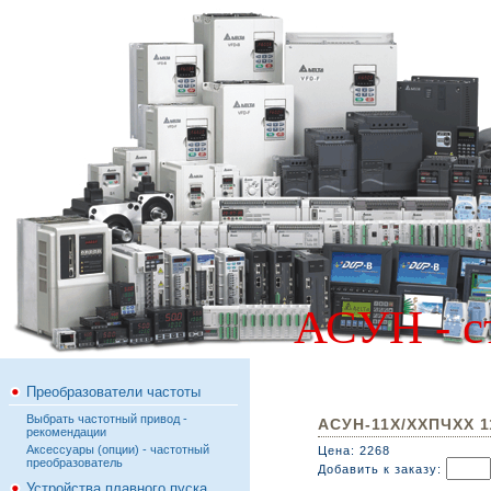
АСУН - с
Преобразователи частоты
Выбрать частотный привод -
АСУН-11Х/ХХПЧХХ 1
рекомендации
Аксессуары (опции) - частотный
Цена: 2268
преобразователь
Добавить к заказу:
Устройства плавного пуска