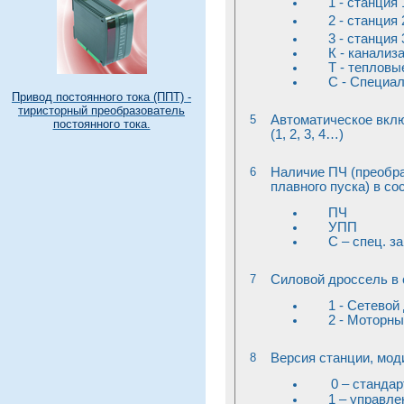
1 - станция 
2 - станция 
3 - станция 
К - канализ
Т - тепловы
С - Специа
Привод постоянного тока (ППТ) -
тиристорный преобразователь
5
Автоматическое вклю
постоянного тока.
(1, 2, 3, 4…)
6
Наличие ПЧ (преобра
плавного пуска) в со
ПЧ
УПП
С – спец. за
7
Силовой дроссель в 
1 - Сетевой
2 - Моторн
8
Версия станции, мод
0 – станда
1 – управл