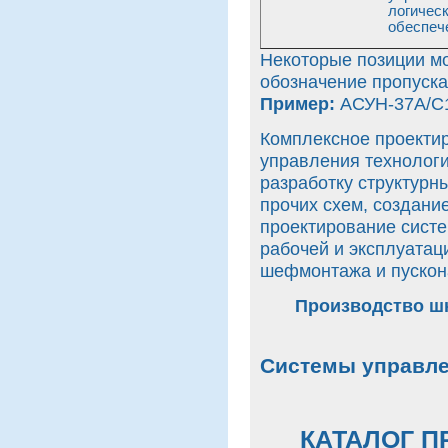
логичес
обеспеч
Некоторые позиции мог
обозначение пропуска
Пример:
АСУН-37А/С
Комплексное проекти
управления технолог
разработку структурн
прочих схем, создани
проектирование систе
рабочей и эксплуатац
шефмонтажа и пускон
Производство ш
Системы управл
КАТАЛОГ П